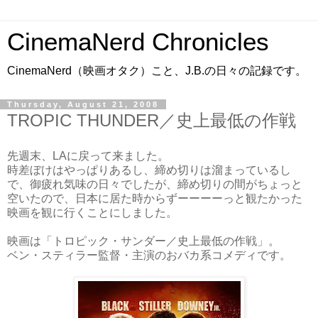
CinemaNerd Chronicles
CinemaNerd（映画オタク）こと、J.B.の日々の記録です。
Thursday, August 21, 2008
TROPIC THUNDER／史上最低の作戦
先週末、LAに戻って来ました。
時差ぼけはやっぱりあるし、締め切りは溜まっているし
で、御疲れ気味の日々でしたが、締め切りの間がちょっと
空いたので、日本に居た時からずーーーーっと観たかった
映画を観に行くことにしました。
映画は「トロピック・サンダー／史上最低の作戦」。
ベン・スティラー監督・主演のおバカ系コメディです。