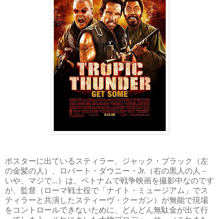
ポスターに出ているスティラー、ジャック・ブラック（左
の金髪の人）、ロバート・ダウニー・Jr.（右の黒人の人－
いや、マジで...）は、ベトナムで戦争映画を撮影中なのです
が、監督（ローマ戦士役で「ナイト・ミュージアム」でス
ティラーと共演したスティーヴ・クーガン）が無能で現場
をコントロールできないために、どんどん無駄金が出て行