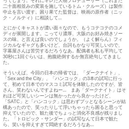
ってしまう。それにキレた大物プロデューサー（これまた
二十面相並みの変装を施しているトム・クルーズ）は製作
中止を言い渡す。困り果てた監督は、映画の原作者（ニッ
ク・ノルティ）に相談して...
とにかくキャストが濃い面々なので、もうコテコテのコメ
ディが展開します。こってり濃厚、大阪のお好み焼きソー
スの味、と言えば良いのでしょうか。（よく解らん）フィ
ジカルなギャグも多いけど、台詞もかなり可笑しいので、
字幕屋さんは苦労するだろうなあ。配偶者も私も平均して
30秒に1回ぐらいは、抱腹絶倒するか無言絶句してきまし
た。
そういえば、今回の日本の帰省では、「ダークナイト」、
「Sex and the City」、「ハンコック」の3本の試写に行っ
て、初めて日本でのマスコミ試写を体験したのですが、皆
さん、笑わないんですよねー... まあ「ダークナイト」はそ
れほど可笑しいシーンは無かったから良かったけど、
「SATC」と「ハンコック」は思わずプッとなるシーンが結
構あったので、笑ったりして浮いちゃったら困ると思って
抑えていたので、観た後でちょっと消化不良感が残りまし
た。「トロピック・サンダー」の試写なんて日本で観た
ら、笑いを抑えすぎて悶絶するだろうなあ...