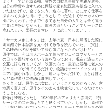
ようとしていた或る朝、突然の自動車事故で両親が逝去。
自分の学費を出すために両親が家も獣医業も抵当に入れて
いたおかげで、全てを失う。途方に暮れ、とにかく仕事を
探すべく大きな街に行こうとしていた途中でサーカスの一
団に出くわす。今まで生きてきた自分の人生とは全く違う
世界に戸惑いながらも、獣医の卵ということでサーカスに
雇われるが、団長の妻マレーナに恋してしまい．．．
「サーカス象に水を」は、去年の夏、日本に帰省した際に
図書館で日本語訳を見つけて原作を読んでいた。（実は、
この映画化の話を聞いて読む気になったのだけれど）
原作では、今は老人ホームで暮らすジェイコブがサーカス
の日々を回想するという形を取っており、現在と過去とが
交互に語られていくが、映画の方は、最初と最後に老人の
ジェイコブが出てくるだけで、物語はオーソドックスにリ
ニアに描かれる。しかし、違いはそれだけで、あとはほと
んど原作通りに物語は展開していく。
良く言えば、原作に忠実に、ということなのだろうが、意
地悪く言えば、原作をそのまんま映像化しているだけとい
うことになる。
映像は綺麗だったし、1930年代のアメリカの雰囲気、特に
サーカスの雰囲気はとても良く出ていた。しかし、原作で
は丁寧に描かれていたジェイコブとサーカス仲間たちの関