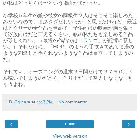
の私はどっちらけ〜という場面が多かった。
小学校５年生の娘や彼女の同級生２人はそこそこ楽しめた
みたいなので、まあタダだしいっか...と思ったけれど、最近
はピクサーの全作品を含めて、子供向けの映画が胸を張っ
て家族向けだと言えるぐらい、親の私たちも楽しめる作品
が珍しくない。（最近の作品では「
ランゴ
」が記憶に新し
い。）それだけに、「HOP」のような手抜きでぬるま湯の
ような刺激しか得られないような作品は目立ってしまうの
だ。
それでも、オープニングの週末３日間だけで３７５０万ド
ル稼いでしまうのだから、作り手だって努力しなくなっち
ゃうよね。
J.B. Ogihara
at
4:43 PM
No comments:
‹
›
Home
View web version