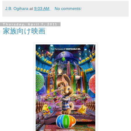
J.B. Ogihara
at
9:03 AM
No comments:
Thursday, April 7, 2011
家族向け映画