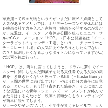
家族揃って映画見物というのがいまだに庶民の娯楽として
人気があるアメリカでは、ホリデーシーズンや夏休みには
各映画会社で力を入れた家族向け映画を公開するのが常だ
が、先週は、イースター／春休み公開を狙ったユニバーサ
ルのCGアニメーション「HOP」（日本公開題名は「イース
ターラビットのキャンディ工場」という、「チャーリーと
チョコレート工場」の人気にあやかろうとしたんでない
の？と憶測したくなるようなタイトルになっていますが...）
の試写を観に行った。
「HOP」は、簡単に言ってしまうと、ドラムに夢中でイー
スターに卵にちなんだ御菓子を配る責任者である父親の職
務を引き継ぎたくないと思っているEB（＝Easter Bunny）
が、人間の世界に逃げ出すけど、やはり自分の責任に目覚
める、といった、もう語り古された筋書き。そこに似たよ
うな境遇にいる青年（ジェームズ・マースデン）が絡んで
きたりはするんだけど、映画の冒頭からもうエンディング
が簡単に読めてしまう。
ジョークや笑いのツボも、小学生が笑えるレベルで、大人