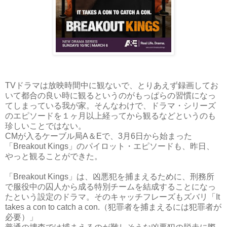
TVドラマは放映時間中に観ないで、とりあえず録画してお
いて都合の良い時に観るというのがもっぱらの習慣になっ
てしまっている我が家。そんなわけで、ドラマ・シリーズ
のエピソードを１ヶ月以上経ってから観るなどというのも
珍しいことではない。
CMが入るケーブル局A＆Eで、3月6日から始まった
「Breakout Kings」のパイロット・エピソードも、昨日、
やっと観ることができた。
「Breakout Kings」は、凶悪犯を捕まえるために、刑務所
で服役中の囚人から成る特別チームを結成することになっ
たという設定のドラマ。そのキャッチフレーズもズバリ「It
takes a con to catch a con.（犯罪者を捕まえるには犯罪者が
必要）」