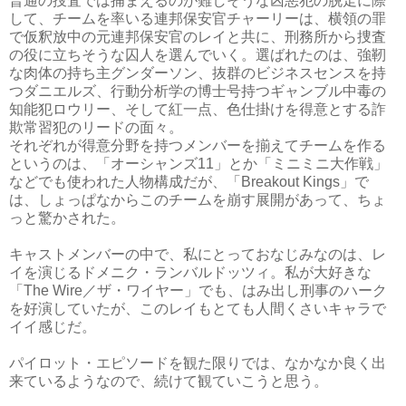
普通の捜査では捕まえるのが難しそうな凶悪犯の脱走に際
して、チームを率いる連邦保安官チャーリーは、横領の罪
で仮釈放中の元連邦保安官のレイと共に、刑務所から捜査
の役に立ちそうな囚人を選んでいく。選ばれたのは、強靭
な肉体の持ち主グンダーソン、抜群のビジネスセンスを持
つダニエルズ、行動分析学の博士号持つギャンブル中毒の
知能犯ロウリー、そして紅一点、色仕掛けを得意とする詐
欺常習犯のリードの面々。
それぞれが得意分野を持つメンバーを揃えてチームを作る
というのは、「オーシャンズ11」とか「ミニミニ大作戦」
などでも使われた人物構成だが、「Breakout Kings」で
は、しょっぱなからこのチームを崩す展開があって、ちょ
っと驚かされた。
キャストメンバーの中で、私にとっておなじみなのは、レ
イを演じるドメニク・ランバルドッツィ。私が大好きな
「The Wire／ザ・ワイヤー」でも、はみ出し刑事のハーク
を好演していたが、このレイもとても人間くさいキャラで
イイ感じだ。
パイロット・エピソードを観た限りでは、なかなか良く出
来ているようなので、続けて観ていこうと思う。