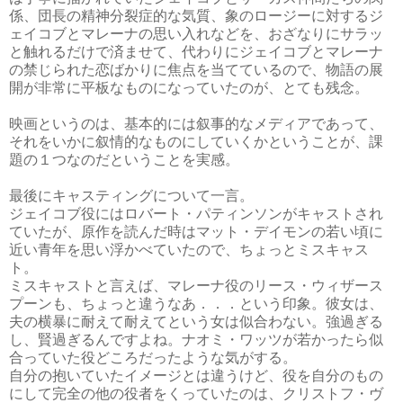
係、団長の精神分裂症的な気質、象のロージーに対するジ
ェイコブとマレーナの思い入れなどを、おざなりにサラッ
と触れるだけで済ませて、代わりにジェイコブとマレーナ
の禁じられた恋ばかりに焦点を当てているので、物語の展
開が非常に平板なものになっていたのが、とても残念。
映画というのは、基本的には叙事的なメディアであって、
それをいかに叙情的なものにしていくかということが、課
題の１つなのだということを実感。
最後にキャスティングについて一言。
ジェイコブ役にはロバート・パティンソンがキャストされ
ていたが、原作を読んだ時はマット・デイモンの若い頃に
近い青年を思い浮かべていたので、ちょっとミスキャス
ト。
ミスキャストと言えば、マレーナ役のリース・ウィザース
プーンも、ちょっと違うなあ．．．という印象。彼女は、
夫の横暴に耐えて耐えてという女は似合わない。強過ぎる
し、賢過ぎるんですよね。ナオミ・ワッツが若かったら似
合っていた役どころだったような気がする。
自分の抱いていたイメージとは違うけど、役を自分のもの
にして完全の他の役者をくっていたのは、クリストフ・ヴ