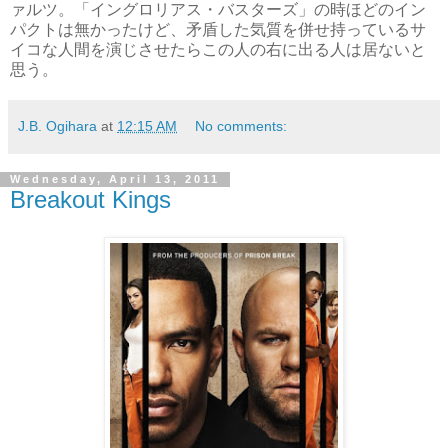
ァルツ。「イングロリアス・バスターズ」の時ほどのイン
パクトは無かったけど、矛盾した気質を併せ持っているサ
イコな人間を演じさせたらこの人の右に出る人は居ないと
思う。
J.B. Ogihara
at
12:15 AM
No comments:
Wednesday, April 13, 2011
Breakout Kings