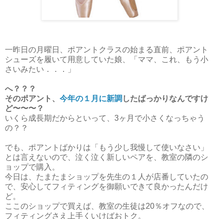
一昨日の月曜日、ポアントクラスの始まる直前、ポアント
シューズを履いて用意していた娘、「ママ、これ、もう小
さいみたい．．．」
へ？？？
そのポアント、
今年の１月に新調
したばっかりなんですけ
ど〜〜〜？
いくら成長期だからといって、3ヶ月で小さくなっちゃう
の？？
でも、ポアントばかりは「もう少し我慢して使いなさい」
とは言えないので、泣く泣く新しいペアを、教室の隣のシ
ョップで購入。
今日は、たまたまショップを先生の１人が店番していたの
で、安心してフィティングを御願いできて良かったんだけ
ど。
ここのショップで買えば、教室の生徒は20％オフなので、
フィティングさえ上手くいけばおトク。