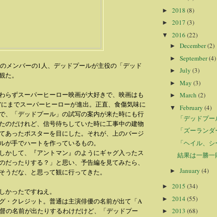
2018
(8)
►
2017
(3)
►
2016
(22)
▼
December
(2)
►
September
(4)
►
ースのメンバーの1人、デッドプールが主役の「デッド
July
(3)
►
観た。
May
(3)
►
わらずスーパーヒーロー映画が大好きで、映画はも
March
(2)
►
Vにまでスーパーヒーローが進出。正直、食傷気味に
February
(4)
▼
で、「デッドプール」の試写の案内が来た時にも行
「デッドプー
たのだけれど、信号待ちしていた時に工事中の建物
「ズーランダ
てあったポスターを目にした。それが、上のバージ
「ヘイル、シ
ルが手でハートを作っているもの。
しかして、『アントマン』のようにギャグ入ったス
結果は一勝一
のだったりする？」と思い、予告編を見てみたら、
January
(4)
►
そうだな、と思って観に行ってきた。
2015
(34)
►
しかったですねえ。
2014
(55)
►
グ・クレジット。普通は主演俳優の名前が出て「A
**」と監督の名前が出たりするわけだけど、「デッドプー
2013
(68)
►