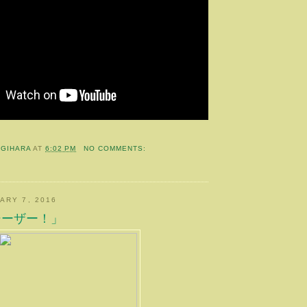
OGIHARA
AT
6:02 PM
NO COMMENTS:
ARY 7, 2016
シーザー！」