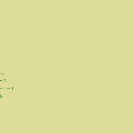
ル」
ー２」
ーザー！」
敗