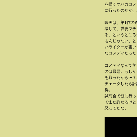
を描くオバカコメ
に行ったのだが、
映画は、第1作の
壊して、愛妻マチ
る、というところ
もんじゃない、と
いライターが書い
なコメディだった
コメディなんて笑
のは最悪。もしか
を取ったから〜？など
チェックしたら評
得。
試写会で観に行っ
でまだ許せるけど
怒ってたな。