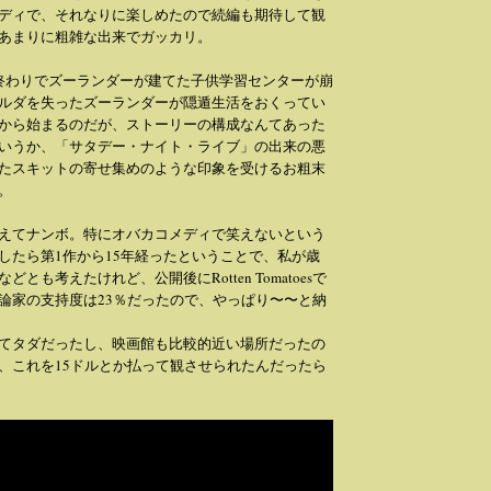
ディで、それなりに楽しめたので続編も期待して観
あまりに粗雑な出来でガッカリ。
終わりでズーランダーが建てた子供学習センターが崩
ルダを失ったズーランダーが隠遁生活をおくってい
から始まるのだが、ストーリーの構成なんてあった
いうか、「サタデー・ナイト・ライブ」の出来の悪
たスキットの寄せ集めのような印象を受けるお粗末
。
えてナンボ。特にオバカコメディで笑えないという
したら第1作から15年経ったということで、私が歳
とも考えたけれど、公開後にRotten Tomatoesで
論家の支持度は23％だったので、やっぱり〜〜と納
てタダだったし、映画館も比較的近い場所だったの
、これを15ドルとか払って観させられたんだったら