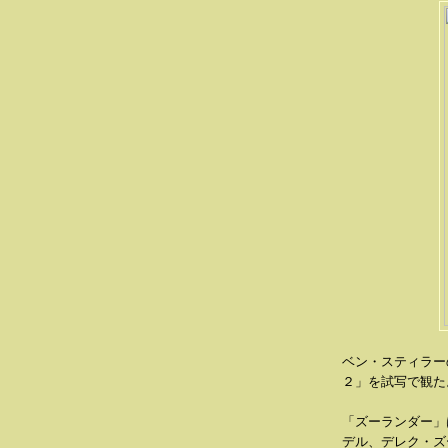
ベン・スティラー
２」を試写で観た
「ズーランダー」
デル、デレク・ズ