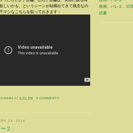
欲しいかも、というシーンが結構出てきて残念なの
映画、バレエ、日
干マシなこちらを貼っておきます：
読書
OGIHARA
AT
6:01 PM
4 COMMENTS:
ARY 19, 2016
ダー２」