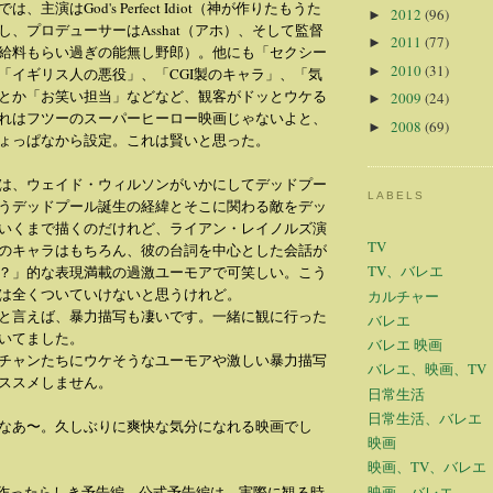
主演はGod's Perfect Idiot（神が作りたもうた
2012
(96)
►
、プロデューサーはAsshat（アホ）、そして監督
2011
(77)
►
 Tool（給料もらい過ぎの能無し野郎）。他にも「セクシー
2010
(31)
►
「イギリス人の悪役」、「CGI製のキャラ」、「気
とか「お笑い担当」などなど、観客がドッとウケる
2009
(24)
►
れはフツーのスーパーヒーロー映画じゃないよと、
2008
(69)
►
ょっぱなから設定。これは賢いと思った。
は、ウェイド・ウィルソンがいかにしてデッドプー
LABELS
うデッドプール誕生の経緯とそこに関わる敵をデッ
いくまで描くのだけれど、ライアン・レイノルズ演
TV
のキャラはもちろん、彼の台詞を中心とした会話が
TV、バレエ
？」的な表現満載の過激ユーモアで可笑しい。こう
は全くついていけないと思うけれど。
カルチャー
と言えば、暴力描写も凄いです。一緒に観に行った
バレエ
いてました。
バレエ 映画
チャンたちにウケそうなユーモアや激しい暴力描写
バレエ、映画、TV
ススメしません。
日常生活
日常生活、バレエ
なあ〜。久しぶりに爽快な気分になれる映画でし
映画
映画、TV、バレエ
映画、バレエ
作ったらしき予告編。公式予告編は、実際に観る時