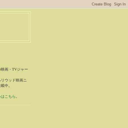
S
映画・TVジャー
ハリウッド映画ニ
連載中。
ルはこちら
。