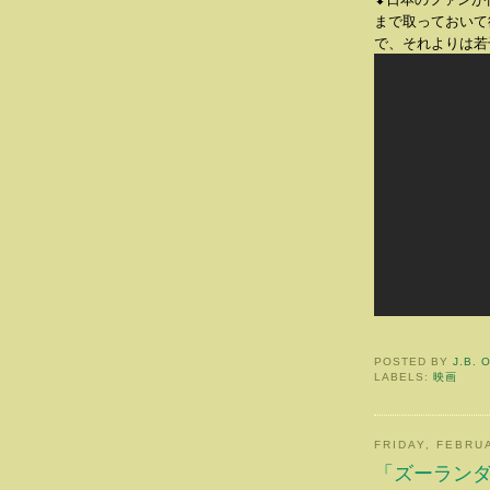
まで取っておいて
で、それよりは若
POSTED BY
J.B. 
LABELS:
映画
FRIDAY, FEBRU
「ズーラン