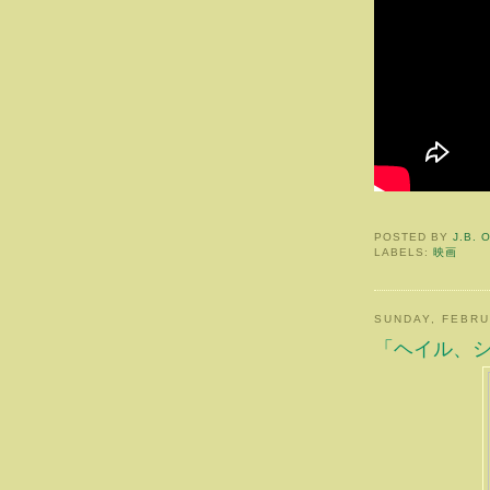
POSTED BY
J.B. 
LABELS:
映画
SUNDAY, FEBRU
「ヘイル、