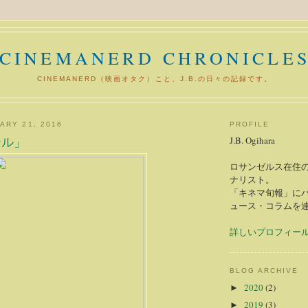
CINEMANERD CHRONICLE
CINEMANERD（映画オタク）こと、J.B.の日々の記録です。
ARY 21, 2016
PROFILE
ール」
J.B. Ogihara
ロサンゼルス在住の
ナリスト。
「キネマ旬報」に
ュース・コラムを
詳しいプロフィー
BLOG ARCHIVE
2020
(2)
►
2019
(3)
►