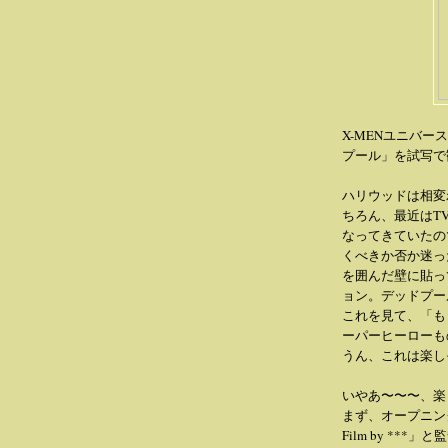
X-MENユニバ
プール」を試写で
ハリウッドは相変
ちろん、最近はT
なってきていたの
くべきか否か迷っ
を囲んだ壁に貼っ
ョン。デッドプー
これを見て、「も
ーパーヒーローも
うん、これは楽し
いやあ〜〜〜、楽
まず、オープニン
Film by *