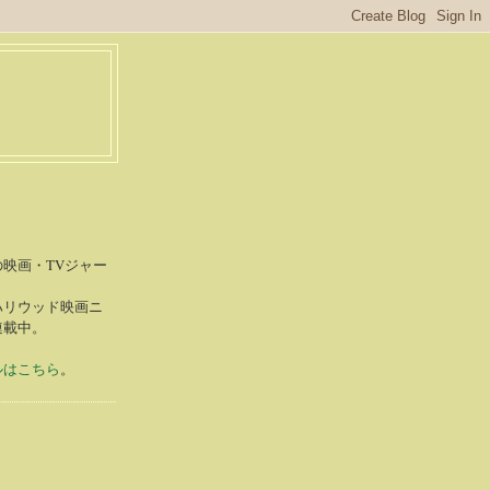
S
映画・TVジャー
ハリウッド映画ニ
連載中。
ルはこちら
。