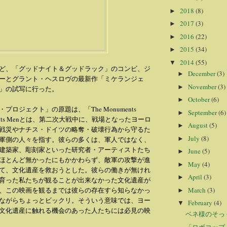
2018
(8)
►
2017
(3)
►
2016
(22)
►
2015
(34)
►
2014
(55)
▼
ど、「グッドナイト＆グッドラック」のコンビ、ジ
December
(3)
►
ーとグラント・ヘスロヴの最新作「ミケランジェ
November
(3)
►
」の試写に行った。
October
(6)
►
プロジェクト」の原題は、「The Monuments
September
(6)
►
ments Menとは、第二次大戦中に、戦場となったヨーロ
August
(5)
►
戦災やナチス・ドイツの略奪・破壊行為から守るた
July
(8)
►
軍側の人々を指す。彼らの多くは、軍人ではなく、
建築家、彫刻家といった研究者・アーティストたち
June
(5)
►
ほとんど無かったにもかかわらず、敵軍の攻撃が進
May
(4)
►
て、文化遺産を救おうとした。彼らの働きが無けれ
April
(3)
►
育った私たちが観ることが出来なかった文化遺産が
March
(3)
、この映画を観るまでは彼らの存在すら知らなかっ
►
ながらちょっとビックリ。そういう意味では、ヨー
February
(4)
▼
文化遺産に触れる機会のあった人たちには必見の映
ベネ様のそっ
「ロボコップ」