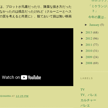
「ミケランジ
は、プロットが凡庸だったり、陳腐な描き方だった
ト」
なかったのは残念だったけれど（クルーニーとヘス
の質を考えると尚更に）、観ておいて損は無い映画
今年の夏は...
January
(5)
►
2013
(68)
►
2012
(96)
►
2011
(77)
►
2010
(31)
►
2009
(24)
►
2008
(69)
►
LABELS
TV
TV、バレエ
OGIHARA
AT
12:25 PM
カルチャー
バレエ