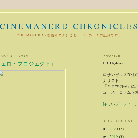
CINEMANERD CHRONICLE
CINEMANERD（映画オタク）こと、J.B.の日々の記録です。
ARY 17, 2014
PROFILE
ジェロ・プロジェクト」
J.B. Ogihara
ロサンゼルス在住の
ナリスト。
「キネマ旬報」に
ュース・コラムを
詳しいプロフィー
BLOG ARCHIVE
2020
(2)
►
2019
(3)
►