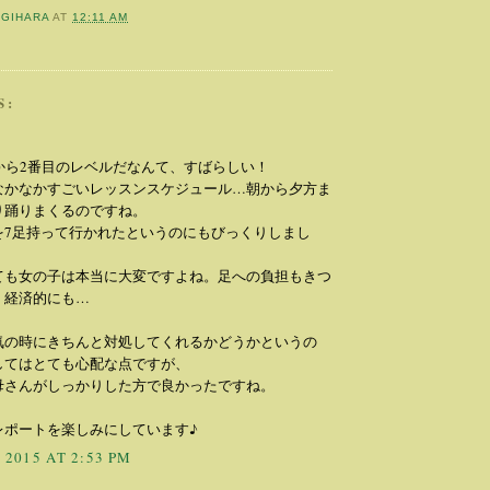
OGIHARA
AT
12:11 AM
S:
上から2番目のレベルだなんて、すばらしい！
なかなかすごいレッスンスケジュール…朝から夕方ま
り踊りまくるのですね。
を7足持って行かれたというのにもびっくりしまし
ても女の子は本当に大変ですよね。足への負担もきつ
、経済的にも…
気の時にきちんと対処してくれるかどうかというの
してはとても心配な点ですが、
寮母さんがしっかりした方で良かったですね。
レポートを楽しみにしています♪
 2015 AT 2:53 PM