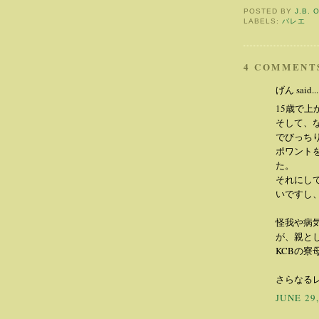
POSTED BY
J.B. 
LABELS:
バレエ
4 COMMENT
げん said...
15歳で
そして、
でびっち
ポワント
た。
それにし
いですし
怪我や病
が、親と
KCBの
さらなる
JUNE 29,