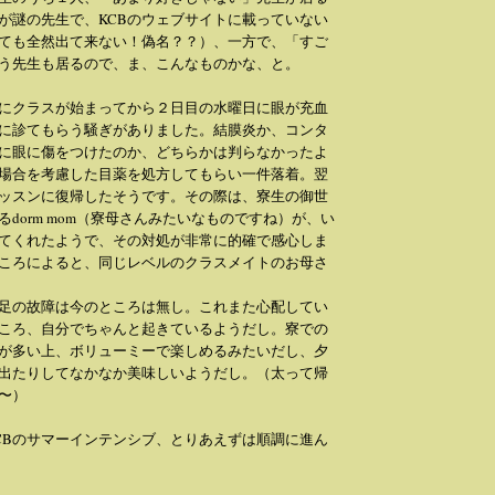
が謎の先生で、KCBのウェブサイトに載っていない
ても全然出て来ない！偽名？？）、一方で、「すご
う先生も居るので、ま、こんなものかな、と。
にクラスが始まってから２日目の水曜日に眼が充血
に診てもらう騒ぎがありました。結膜炎か、コンタ
に眼に傷をつけたのか、どちらかは判らなかったよ
場合を考慮した目薬を処方してもらい一件落着。翌
ッスンに復帰したそうです。その際は、寮生の御世
dorm mom（寮母さんみたいなものですね）が、い
てくれたようで、その対処が非常に的確で感心しま
ころによると、同じレベルのクラスメイトのお母さ
足の故障は今のところは無し。これまた心配してい
ころ、自分でちゃんと起きているようだし。寮での
が多い上、ボリューミーで楽しめるみたいだし、夕
出たりしてなかなか美味しいようだし。（太って帰
〜）
CBのサマーインテンシブ、とりあえずは順調に進ん