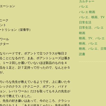
カルチャー
ヴァリエーション
バレエ
バレエ 映画
バレエ、映画、TV
テクニーク
日常生活
ポアント
日常生活、バレエ
0 ニュートリション（栄養学）
映画
映画、TV、バレエ
パトワール
映画、バレエ
ャラクター
映画、バレエ、日
なりハードです。ポアントで立つクラスが毎日２
読書
ることになるので。まあ、ポアントシューズは履き
、１〜２回しか履いていないほぼ新品のものを４
品を１足と、計７足持って行ったので、なんとか５
が。
ろいろな先生が教えているようです。上に書いた今
シックのクラス（テクニーク、ポアント、パドド
ョン、レパトワール）だけを取っても６人の先生が
わりで教えていました。
、先生の好き嫌いはあって、今のところ、クラシッ
生のうち１人、「あまり好きじゃない」先生が居る