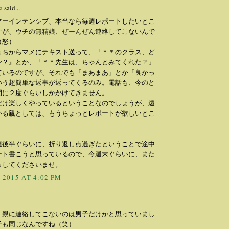
a
said...
サマーインテンシブ、本当なら毎週レポートしたいとこ
すが、ウチの無精娘、ぜーんぜん連絡してこないんで
（怒）
っちからマメにテキスト送って、「＊＊のクラス、ど
〜？』とか、「＊＊先生は、ちゃんとみてくれた？」
ているのですが、それでも「まあまあ」とか「良かっ
いう超簡単な返事が返ってくるのみ。電話も、今のと
間に２度ぐらいしかかけてきません。
だけ楽しくやっているということなのでしょうが、遠
いる親としては、もうちょっとレポートが欲しいとこ
週後半ぐらいに、折り返し点過ぎたということで途中
ート書こうと思っているので、今週末ぐらいに、また
らしてくださいませ。
 2015 AT 4:02 PM
！親に連絡してこないのは男子だけかと思っていまし
子も同じなんですね（笑）