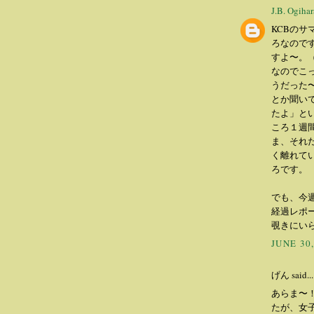
J.B. Ogihar
KCBの
ろなので
すよ〜。
なのでこ
うだった
とか聞い
たよ」と
ころ１週
ま、それ
く離れて
ろです。
でも、今
経過レポ
覗きにい
JUNE 30,
げん said...
あらま〜
たが、女