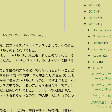
2018
(8)
►
2017
(3)
►
2016
(22)
►
2015
(34)
▼
December
(2)
►
カンザスシティ・バレエのFacebookより
November
(1)
►
October
(5)
►
曜日にプレイスメント・クラスがあって、そのまた
September
(2)
►
ベルが発表になりました。
Eと、５レベル（Eが最上級）あったのだけれど、今
August
(2)
►
えたのか、A〜Fと６レベル。娘はレベルEに振り分
July
(6)
►
June
(4)
▼
力と年齢の両方を考慮して行なわれるということだ
カンザスシテ
象年齢11歳〜21歳中、真ん中あたりの位置づけだと
ーインテン
上から２番目のレベルというのは、まずまずと言うべ
カンザスシテ
ラスの中で多分、若い方から２番目だそうです。）
ーインテン
下だとは聞いていましたが、レベルEの人数は19人。
レベルもあるそうなので、20人以下だというのはラ
「カリフォル
試写の連チャ
「トゥモロ
の週５日。ほぼ毎日午前９時〜５時の間、日替わり