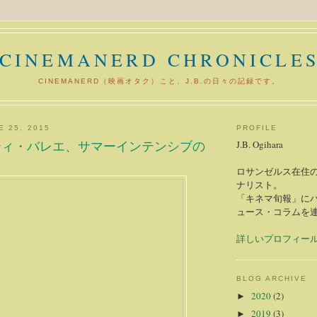
CINEMANERD CHRONICLE
CINEMANERD（映画オタク）こと、J.B.の日々の記録です。
E 25, 2015
PROFILE
ティ・バレエ、サマーインテンシブの
J.B. Ogihara
ロサンゼルス在住の
ナリスト。
「キネマ旬報」に
ュース・コラムを
詳しいプロフィー
BLOG ARCHIVE
2020
(2)
►
2019
(3)
►