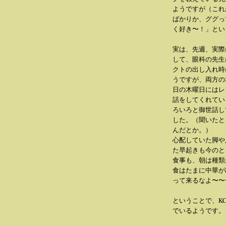
ようですが（これ
ばかりか、ググっ
く好き〜！」とい
実は、先週、実際
して、眼科の先生
クトの出し入れ時
うですが、両方の
日の木曜日にはレ
話をしてくれている
ろいろと御世話し
した。（聞いたと
んだとか。）
心配していた脚や
た早起きも今のと
食事も、朝は種類
食はたまに中華が
って来るなよ〜〜
ということで、K
でいるようです。