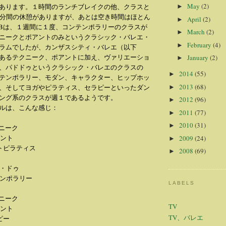
May
(2)
あります。１時間のランチブレイクの他、クラスと
►
5分間の休憩がありますが、あとは空き時間はほとん
April
(2)
►
YBは、１週間に１度、コンテンポラリーのクラスが
March
(2)
►
ニークとポアントのみというクラシック・バレエ・
February
(4)
►
ラムでしたが、カンザスシティ・バレエ（以下
日あるテクニーク、ポアントに加え、ヴァリエーショ
January
(2)
►
、パドドゥというクラシック・バレエのクラスの
2014
(55)
►
テンポラリー、モダン、キャラクター、ヒップホッ
2013
(68)
、そしてヨガやピラティス、セラピーといったダン
►
ング系のクラスが週１であるようです。
2012
(96)
►
ルは、こんな感じ：
2011
(77)
►
2010
(31)
►
テクニーク
ポアント
2009
(24)
►
 マットピラティス
2008
(69)
►
・ド・ドゥ
コンテンポラリー
LABELS
テクニーク
TV
ポアント
TV、バレエ
ラピー