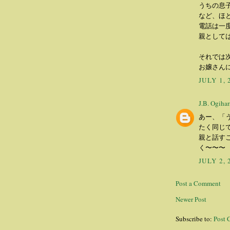
うちの息
など、ほ
電話は一
親として
それでは
お嬢さん
JULY 1, 
J.B. Ogihar
あー、「
たく同じ
親と話す
く〜〜〜
JULY 2, 
Post a Comment
Newer Post
Subscribe to:
Post 