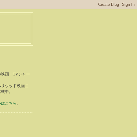
S
映画・TVジャー
ハリウッド映画ニ
連載中。
ルはこちら
。