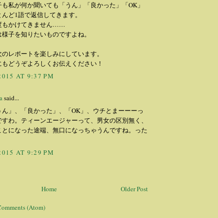
子も私が何か聞いても「うん」「良かった」「OK」
とんど1語で返信してきます。
度もかけてきません……
は様子を知りたいものですよね。
次のレポートを楽しみにしています。
にもどうぞよろしくお伝えください！
2015 AT 9:37 PM
a
said...
うん」、「良かった」、「OK」、ウチとまーーーっ
ですわ。ティーンエージャーって、男女の区別無く、
ことになった途端、無口になっちゃうんですね。った
2015 AT 9:29 PM
Home
Older Post
Comments (Atom)