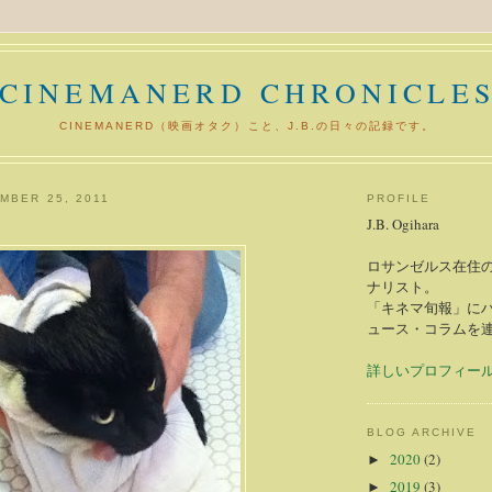
CINEMANERD CHRONICLE
CINEMANERD（映画オタク）こと、J.B.の日々の記録です。
MBER 25, 2011
PROFILE
J.B. Ogihara
ロサンゼルス在住の
ナリスト。
「キネマ旬報」に
ュース・コラムを
詳しいプロフィー
BLOG ARCHIVE
2020
(2)
►
2019
(3)
►