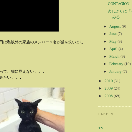
CONTAGI
久しぶりに「
みる
August
(9)
►
June
(7)
►
May
(3)
►
日は私以外の家族のメンバー２名が猫を洗いまし
April
(4)
►
March
(9)
►
February
(10)
►
January
(7)
って、猫に見えない．．．
►
みたい．．．
2010
(31)
►
2009
(24)
►
2008
(69)
►
LABELS
TV