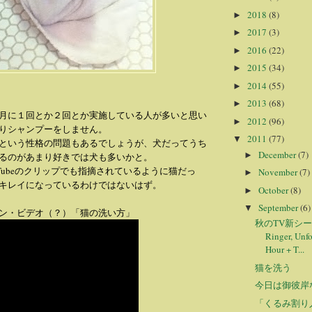
2018
(8)
►
2017
(3)
►
2016
(22)
►
2015
(34)
►
2014
(55)
►
2013
(68)
►
月に１回とか２回とか実施している人が多いと思い
2012
(96)
►
りシャンプーをしません。
2011
(77)
▼
という性格の問題もあるでしょうが、犬だってうち
December
(7)
►
るのがあまり好きでは犬も多いかと。
Tubeのクリップでも指摘されているように猫だっ
November
(7)
►
キレイになっているわけではないはず。
October
(8)
►
September
(6)
▼
ン・ビデオ（？）「猫の洗い方」
秋のTV新シ
Ringer, Unfo
Hour + T...
猫を洗う
今日は御彼岸
「くるみ割り