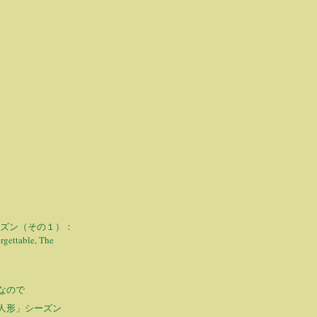
ーズン（その１）：
rgettable, The
なので
人形」シーズン