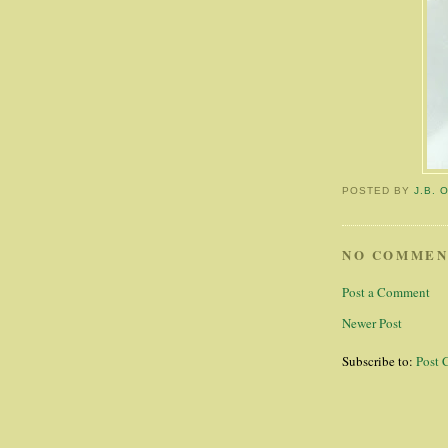
POSTED BY
J.B. 
NO COMMEN
Post a Comment
Newer Post
Subscribe to:
Post 