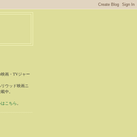
S
映画・TVジャー
ハリウッド映画ニ
連載中。
ルはこちら
。