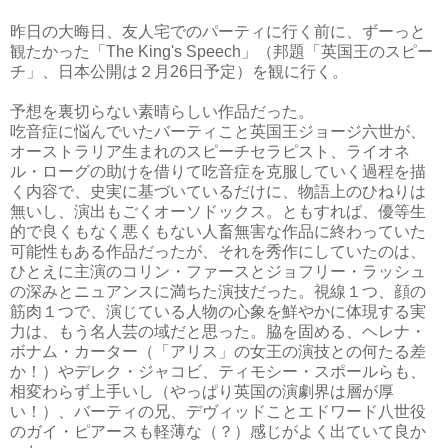
昨日の大晦日、友人宅でのパーティに行く前に、ずーっと
観たかった「The King's Speech」（邦題「英国王のスピー
チ」、日本公開は２月26日予定）を観に行く。
予想を裏切らない素晴らしい作品だった。
吃音症に悩んでいたバーティこと英国王ジョージ六世が、
オーストラリア生まれのスピーチセラピスト、ライオネ
ル・ローグの助けを借りて吃音症を克服していく過程を描
く内容で、史実に基づいているだけに、物語上のひねりは
無いし、演出もごくオーソドックス。ともすれば、優等生
的で良くもなく悪くもない人畜無害な作品に終わっていた
可能性もある作品だったが、それを秀作にしていたのは、
ひとえに主演のコリン・ファースとジョフリー・ラッシュ
の深みとニュアンスに満ちた演技だった。視線１つ、顔の
筋肉１つで、演じている人物の心象を鮮やかに体現する実
力は、もう名人芸の域だと思った。脇を固める、ヘレナ・
ボナム・カーター（「アリス」の女王の演技との何たる差
か！）やデレク・ジャコビ、ティモシー・スポールらも、
相変わらず上手いし（やっぱり英国の演劇界は層が厚
い！）、バーティの兄、デヴィッドことエドワード八世役
のガイ・ピアースも軽薄な（？）感じがよく出ていて良か