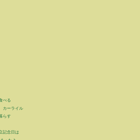
食べる
、カーライル
暮らす
立記念日は
しまったよ