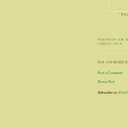
「ファ
POSTED BY
J.B. 
LABELS:
バレエ
NO COMMEN
Post a Comment
Newer Post
Subscribe to:
Post 