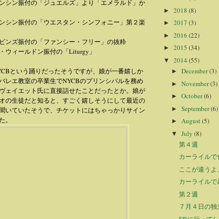
ンシン振付の「ジュエルズ」より「エメラルド」か
2018
(8)
►
ンシン振付の「ウエスタン・シンフォニー」第２楽
2017
(3)
►
2016
(22)
►
ビンズ振付の「ファンシー・フリー」の抜粋
2015
(34)
►
ウィールドン振付の「Liturgy」
2014
(55)
▼
December
(3)
YCBという踊りだったそうですが、娘が一番嬉しか
►
バレエ教室の卒業生でNYCBのプリンシパルを務め
November
(3)
►
ヴェイエット氏に直接話せたことだったとか。娘が
October
(6)
►
オの生徒だと知ると、すごく嬉しそうにして最近の
September
(6)
►
聞いていたそうで、チケットにはちゃっかりサイン
た。
August
(5)
►
July
(8)
▼
第４週
カーライルで
ここが違うよ
カーライルで
第２週
７月４日の独
ERに行って