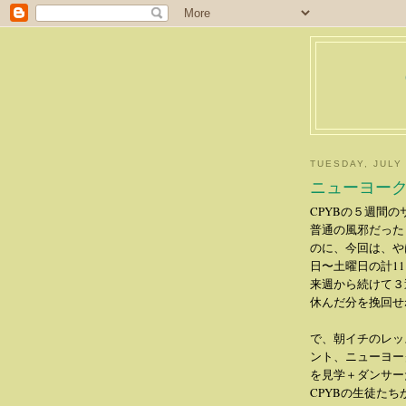
TUESDAY, JULY 
ニューヨー
CPYBの５週間
普通の風邪だった
のに、今回は、や
日〜土曜日の計1
来週から続けて３
休んだ分を挽回せ
で、朝イチのレッ
ント、ニューヨー
を見学＋ダンサー
CPYBの生徒た