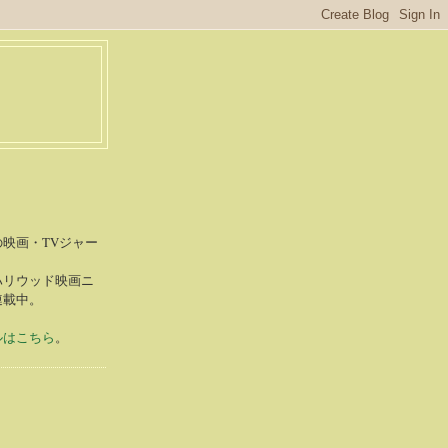
S
映画・TVジャー
ハリウッド映画ニ
連載中。
ルはこちら
。