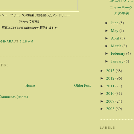
ニューヨーク
との午後
ンシー・フリー」での船乗り役を踊ったアンドリュー
(
向かって右端）
June
(5)
►
写真はCPYBのFaceBookから拝借しました
May
(4)
►
April
(3)
►
OGIHARA
AT
9:18 AM
March
(3)
►
February
(4)
►
January
(5)
►
TS:
2013
(68)
►
2012
(96)
►
Home
Older Post
2011
(77)
►
2010
(31)
►
Comments (Atom)
2009
(24)
►
2008
(69)
►
LABELS