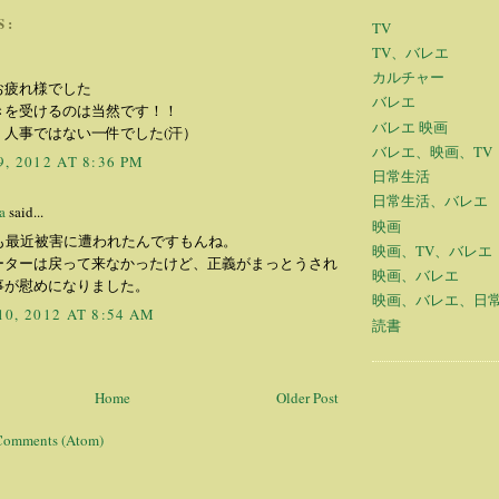
S:
TV
TV、バレエ
カルチャー
お疲れ様でした
バレエ
きを受けるのは当然です！！
バレエ 映画
、人事ではない一件でした(汗）
バレエ、映画、TV
, 2012 AT 8:36 PM
日常生活
日常生活、バレエ
a
said...
映画
んも最近被害に遭われたんですもんね。
映画、TV、バレエ
ーターは戻って来なかったけど、正義がまっとうされ
映画、バレエ
事が慰めになりました。
映画、バレエ、日
0, 2012 AT 8:54 AM
読書
Home
Older Post
Comments (Atom)