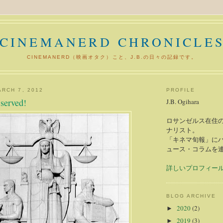
CINEMANERD CHRONICLE
CINEMANERD（映画オタク）こと、J.B.の日々の記録です。
RCH 7, 2012
PROFILE
served!
J.B. Ogihara
ロサンゼルス在住の
ナリスト。
「キネマ旬報」に
ュース・コラムを
詳しいプロフィー
BLOG ARCHIVE
2020
(2)
►
2019
(3)
►