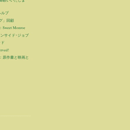
 ヘルプ
グ」回顧
eet Monroe
B インサイド･ジョブ
ッド
erved!
：原作書と映画と