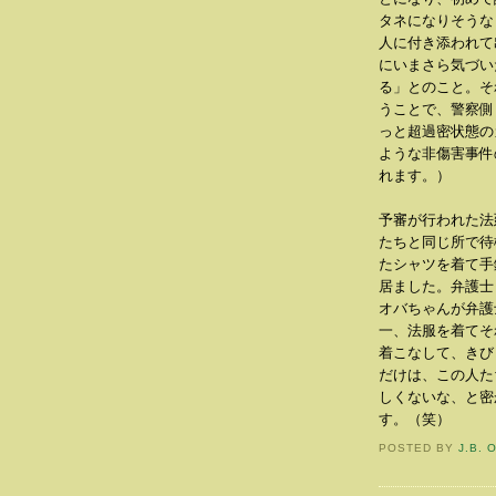
タネになりそうな
人に付き添われて
にいまさら気づい
る」とのこと。そ
うことで、警察側
っと超過密状態の
ような非傷害事件
れます。）
予審が行われた法
たちと同じ所で待
たシャツを着て手
居ました。弁護士
オバちゃんが弁護
一、法服を着てそ
着こなして、きび
だけは、この人た
しくないな、と密
す。（笑）
POSTED BY
J.B. 