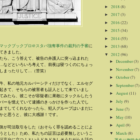
2018
(8)
►
2017
(3)
►
2016
(22)
►
2015
(34)
►
2014
(55)
►
マックブックプロ@スタバ強奪事件の裁判の予審
に
2013
(68)
►
てきました。
2012
(96)
▼
たら、こう答えて、被告の弁護人に突っ込まれた
December
(3)
►
…などといろいろ考えて、前夜は寝つくのにちょっ
November
(7)
►
しまったりして…（苦笑）
October
(7)
►
件、私の地元カルバーシティだけでなく、エルセグ
September
(7)
►
起きて、そちらの被害者も証人として来ていまし
August
(11)
►
てみたら、彼こそが容疑者に果敢にタックルしたう
July
(9)
►
バーを憶えていて逮捕のきっかけを作った人でし
までしてくれなかったら、犯人グループはいまだに
June
(7)
►
かと思うと、彼に大感謝！です。
May
(10)
►
April
(9)
►
側が司法取引をした（おそらく罪を認めることによ
March
(8)
うとした）ため、私たちの証言は必要無しというこ
▼
証言台に立つ！というドキドキしそうながらも話の
署名に御協力