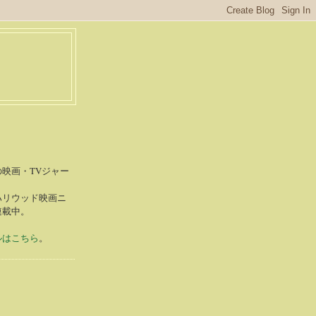
S
映画・TVジャー
ハリウッド映画ニ
連載中。
ルはこちら
。