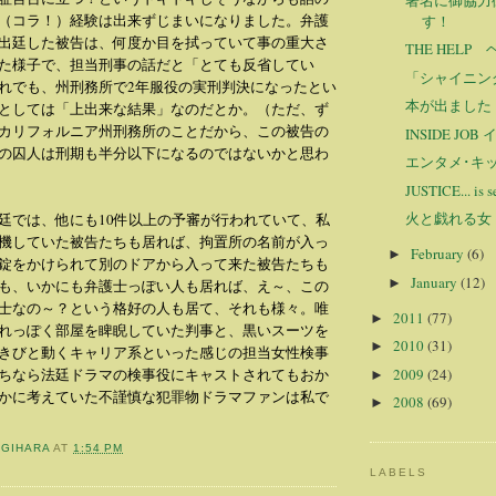
（コラ！）経験は出来ずじまいになりました。弁護
す！
出廷した被告は、何度か目を拭っていて事の重大さ
THE HELP
た様子で、担当刑事の話だと「とても反省してい
「シャイニン
れでも、州刑務所で2年服役の実刑判決になったとい
本が出ました：Sw
としては「上出来な結果」なのだとか。（ただ、ず
カリフォルニア州刑務所のことだから、この被告の
INSIDE JO
の囚人は刑期も半分以下になるのではないかと思わ
エンタメ･キ
JUSTICE... is s
火と戯れる女
廷では、他にも10件以上の予審が行われていて、私
機していた被告たちも居れば、拘置所の名前が入っ
February
(6)
►
錠をかけられて別のドアから入って来た被告たちも
January
(12)
►
も、いかにも弁護士っぽい人も居れば、え～、この
士なの～？という格好の人も居て、それも様々。唯
2011
(77)
►
れっぽく部屋を睥睨していた判事と、黒いスーツを
2010
(31)
►
きびと動くキャリア系といった感じの担当女性検事
2009
(24)
ちなら法廷ドラマの検事役にキャストされてもおか
►
かに考えていた不謹慎な犯罪物ドラマファンは私で
2008
(69)
►
OGIHARA
AT
1:54 PM
LABELS