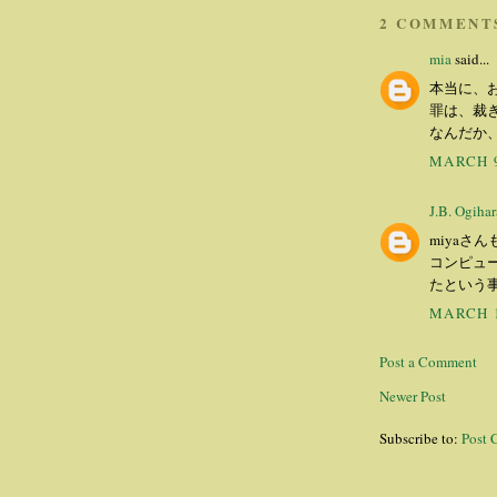
2 COMMENT
mia
said...
本当に、
罪は、裁
なんだか
MARCH 9
J.B. Ogihar
miyaさ
コンピュ
たという
MARCH 1
Post a Comment
Newer Post
Subscribe to:
Post 