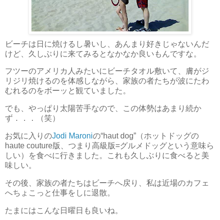
ビーチは日に焼けるし暑いし、あんまり好きじゃないんだ
けど、久しぶりに来てみるとなかなか良いもんですな。
フツーのアメリカ人みたいにビーチタオル敷いて、膚がジ
リジリ焼けるのを体感しながら、家族の者たちが波にたわ
むれるのをボーッと観ていました。
でも、やっぱり太陽苦手なので、この体勢はあまり続か
ず．．．（笑）
お気に入りの
Jodi Maroni
の“haut dog”（ホットドッグの
haute couture版、つまり高級版=グルメドッグという意味ら
しい）を食べに行きました。これも久しぶりに食べると美
味しい。
その後、家族の者たちはビーチへ戻り、私は近場のカフェ
へちょこっと仕事をしに退散。
たまにはこんな日曜日も良いね。